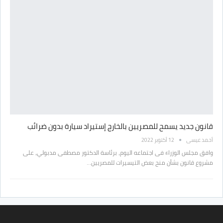
قانون جديد يسمح للمصريين بالخارج إستيراد سيارة بدون ضرائب
أحمد عيسى
12 أكتوبر 2022
وافق مجلس الوزراء فى اجتماعه اليوم، برئاسة الدكتور مصطفى مدبولي، على
مشروع قانون بشأن منح بعض التيسيرات للمصريين…