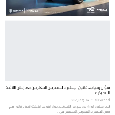
سؤال وجواب.. قانون الإستيراد للمصريين المغتربين بعد إعلان اللائحة
التنفيذية
أحمد عبد الله
14 نوفمبر 2022
أجاب مجلس الوزراء عن عددٍ من التساؤلات، حول القواعد المُنفذة لأحكام قانون منح
بعض التيسيرات للمصريين المقيمين في…