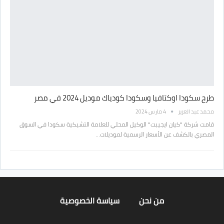
طرح سكودا اوكتافيا وسكودا كودياك موديل 2024 في مصر
محمد عبد العزيز
4 مارس 2024
قامت شركة "كيان ايجيبت" الوكيل المحلي للعلامة التشيكية سكودا في السوق
المصري بالكشف عن الأسعار الرسمية لموديلات…
من نحن
سياسة الخصوصية