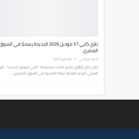
طرح كايي X7 موديل 2026 الجديدة رسميًا في السوق
المصري
أحمد مصلحي
28 مايو 2025
خلال حفل إطلاق ضخم، قامت مجموعة "كايي موتورز ايجيبت"، الو
المحلي الجديد لعلامة Kaiyi الصينية في السوق المصري،…