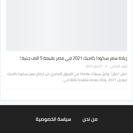
زيادة سعر سكودا كاميك 2021 في مصر بقيمة 5 الاف جنية !
فهد الشامي
21 يناير 2021
اعلن “كيان” وكيل سيارات Skoda في السوق المصري عن ارتفاع سعر سكودا كاميك
موديل 2021. وذلك بعدما شاهدنا تتابُعًا في…
من نحن
سياسة الخصوصية