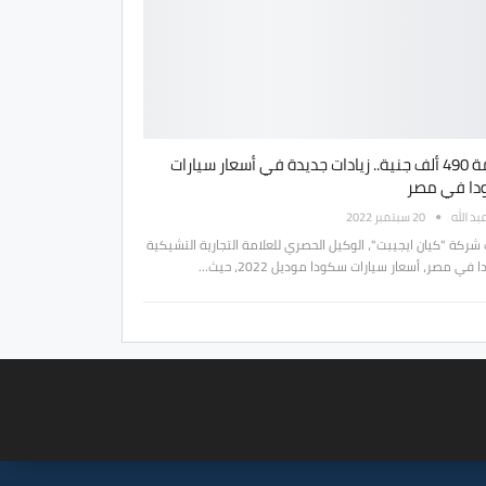
بقيمة 490 ألف جنية.. زيادات جديدة في أسعار سيارات
ا في مصر
بد الله
20 سبتمبر 2022
شركة "كيان ايجيبت"، الوكيل الحصري للعلامة التجارية التشيكية
في مصر، أسعار سيارات سكودا موديل 2022، حيث…