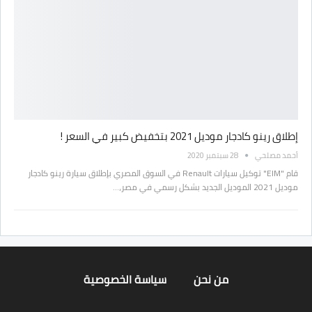
إطلاق رينو كادجار موديل 2021 بتخفيض كبير في السعر !
أحمد مصلحي
28 سبتمبر 2020
قام "EIM" توكيل سيارات Renault في السوق المصري بإطلاق سيارة رينو كادجار
موديل 2021 الموديل الجديد بشكل رسمي في مصر،…
من نحن
سياسة الخصوصية