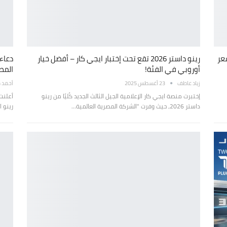
ر بسعر
رينو داستر 2026 تقع تحت إختبار ايجي كار – أفضل خيار
دعاء
أوروبي في الفئة!
المص
زياد عاطف
23 أغسطس 2025
أحمد 
إختبرت منصة ايجي كار الإعلامية الجيل الثالث الجديد كُليًا من رينو
داستر 2026، حيث وفرت "الشركة المصرية العالمية…
رينو 