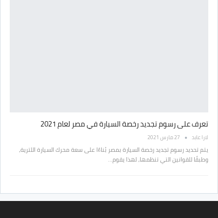
تعرف على رسوم تجديد رخصة السيارة في مصر لعام 2021
لارا عابد
27 مارس 2021
يتم تحديد رسوم تجديد رخصة السيارة بمصر بُناءًا على سعة محرك السيارة اللترية،
وطبقًا للقوانين التي تنظمها، لهذا يقوم…