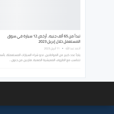
تبدأ من 65 ألف جنيه.. أرخص 12 سيارة في سوق
المستعمل خلال إبريل 2023
أحمد عبد الله
11 أبريل 2023
يلجأ عدد كبير من المواطنين، نحو شراء السيارات المستعملة، بأسع
تتناسب مع الظروف المعيشية الصعبة، هاربين من جنون…