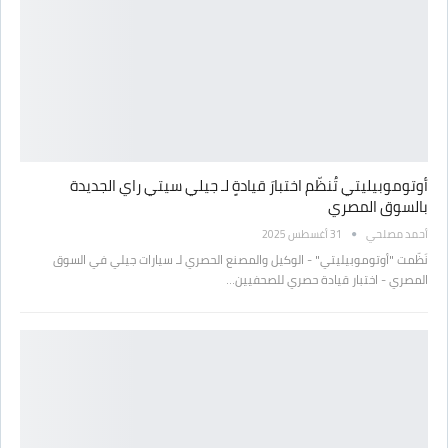
أوتوموبيليتي تُنظّم اختبارَ قيادةٍ لـ جيلي سيتي راي الجديدة
بالسوق المصري
أحمد مصلحي
31 أغسطس 2025
نَظّمت "أوتوموبيليتي" - الوكيل والمصنع الحصري لـ سيارات جيلي في السوق
المصري - اختبار قيادة حصري للصحفيين…