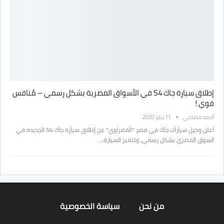
إطلاق سيارة جاك S4 في الأسواق المصرية بشكل رسمي – مُنافس
قوي !
أحمد مصلحي
11 يناير 2020
اعلن وكيل سيارات جاك في مصر "القصراوي" عن إطلاق سيارة جاك S4 الجديده في
السوق المصري بشكل رسمي، وتتميز السيارة…
من نحن
سياسة الخصوصية