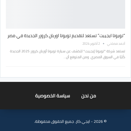
“تويوتا ايجيبت” تستعد لتقديم تويوتا اوربان كروزر الجديدة في مصر
أحمد مصلحي
2 أكتوبر 2024
تستعد شركة "تويوتا إيجيبت" للكشف عن سيارة تويوتا أوربان كروزر 2025 الجديدة
كُليًا في السوق المصري. ومن المتوقع أن…
من نحن
سياسة الخصوصية
© 2026 - ايجي كار. جميع الحقوق محفوظة.