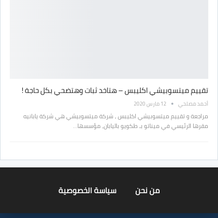
تقييم ميتسوبيشي اكليبس – هتاخد ثبات وهتضحي بكل حاجة !
أحمد مصلحي
12 مارس 2020
مراجعة و تقييم ميتسوبيشي اكليبس ، شركة ميتسوبيشي هي شركة يابانيه
مقرها الرئيسي في ميناتو بـ طكويو باليابان، مؤسسها…
من نحن
سياسة الخصوصية