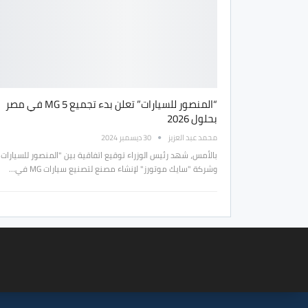
“المنصور للسيارات” تعلن بدء تجميع MG 5 في مصر
بحلول 2026
محمد عبد العزيز
30 ديسمبر 2024
بالأمس، شهد رئيس الوزراء توقيع اتفاقية بين "المنصور للسيارات"
وشركة "سايك موتورز" لإنشاء مصنع لتصنيع سيارات MG في…