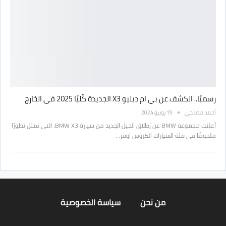
رسميًا.. الكشف عن بي ام دبليو X3 الجديدة كُليًا 2025 في الخارج
أحمد مصلحي
19 يونيو 2024
أعلنت مجموعة BMW عن إطلاق الجيل الجديد من سيارة BMW X3، التي تمثل تطورًا
ملحوظًا في فئة السيارات الكروس اوفر…
من نحن
سياسة الخصوصية