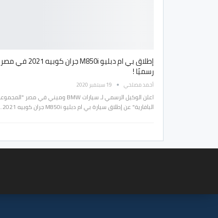
إطلاق بي ام دبليو M850i جران كوبيه 2021 في مصر
رسميًا !
أحمد مصلحي
19 سبتمبر 2020
اعلن الوكيل الرسمي لـ سيارات BMW وميني في مصر "المجمو
البافارية" عن إطلاق سيارة بي ام دبليو M850i جران كوبيه 2021…