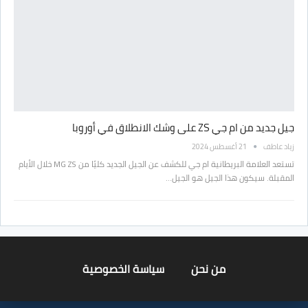
جيل جديد من ام جي ZS على وشك الانطلاق في أوروبا
زياد عاطف
21 أغسطس 2024
تستعد العلامة البريطانية ام جي للكشف عن الجيل الجديد كليًا من MG ZS خلال الأيام
المقبلة. سيكون هذا الجيل هو الجيل…
من نحن
سياسة الخصوصية