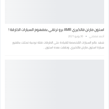
استون مارتن فالكيري AMR برو ترتقي بمفهوم السيارات الخارقة !
أحمد مصلحي
30 يونيو 2021
شهد عالم السيارات المُخصصة للقيادة على الطرقات نقلة نوعية تمثلت بظهور
سيارة استون مارتن فالكيري. وحققت بعده استون…