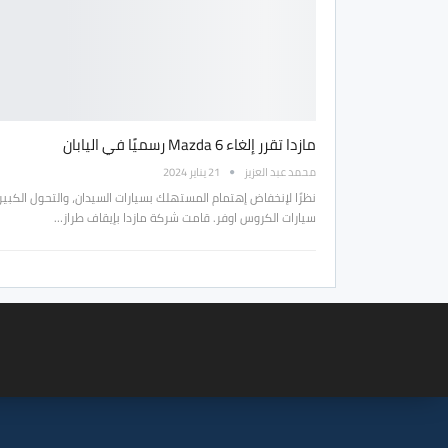
مازدا تقرر إلغاء Mazda 6 رسميًا في اليابان
محمد عبد العزيز
21 يناير 2024
نظرًا لإنخفاض إهتمام المستهلك بسيارات السيدان، والتحول الكبير
سيارات الكروس اوفر. قامت شركة مازدا بإيقاف طراز…