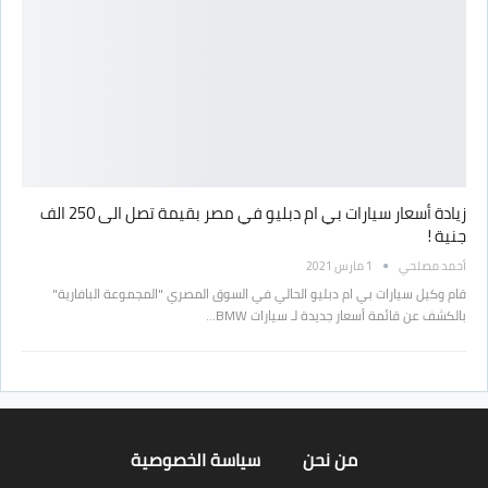
زيادة أسعار سيارات بي ام دبليو في مصر بقيمة تصل الى 250 الف
جنية !
أحمد مصلحي
1 مارس 2021
قام وكيل سيارات بي ام دبليو الحالي في السوق المصري "المجموعة البافارية"
بالكشف عن قائمة أسعار جديدة لـ سيارات BMW…
من نحن
سياسة الخصوصية