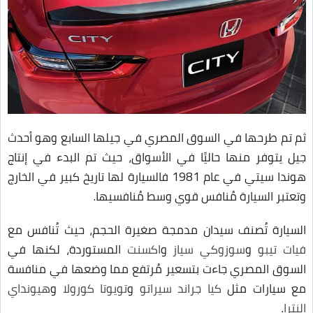
ثم تم طرحها في السوق المصري في جيلها السابع وهو أحدث
جيل يتوفر منها حاليًا في الأسواق، حيث تم البدء في إنتاج
هوندا سيتي في عام 1981 فالسيارة لها تاريخ كبير في الخارج
وتعتبر السيارة مُنافس قوي وسط مُنافسيها.
السيارة تُصنف سيدان مدمجة صغيرة الحجم، حيث تُنافس مع
فيات تيبو
و
سوزوكي سياز
و
اكسنت
المستوردة، لكنها في
السوق المصري جاءت بتسعير مُرتفع مما وضعها في منافسة
مع سيارات مثل
كيا جراند سيراتو
و
تويوتا كورولا
و
هيونداي
النترا
.