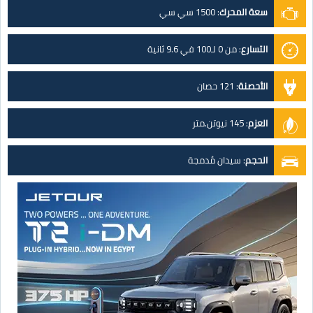
سعة المحرك
:
1500 سي سي
التسارع
:
من 0 لـ100 في 9.6 ثانية
الأحصنة
:
121 حصان
العزم
:
145 نيوتن.متر
الحجم
:
سيدان مُدمجة