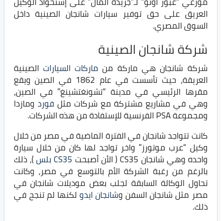
موزعي “غبور اوتو” لـ”جريدة المال” على إستحواذ الوكيل
العريق على حق توفير سيارات شانجان الصينية داخل
السوق المصري.
شركة شانجان الصينية
شركة شانجان هي ماركة من
ماركات السيارات
الصينية
العريقة، حيث تأسست في عام 1862 في الصين ويقع
مقرها الرئيسي في مدينة “تشونغتشينغ” في الصين،
وهي في مشاريع مشتركة مع شركات مثل
فورد
ومازدا
ومجموعة PSA الفرنسية للإستفادة من هذه الشركات.
كانت تتواجد شانجان في الفترة الماضية في مصر من خلال
وكيل “عرب موتورز” واخر تواجد لها كان من خلال سيارة
واحده وهي شانجان CS35 ( الأن أصبحت
CS35 بلس
)، ذلك
بالرغم من رغبة الشركة الأم بالتوسع في مصر، وكانت
تحاول الوكالة السابقة لجلب بعض موديلات شانجان في
مصر مثل شانجان السفن و
شانجان ايدو
لكنها لم تنجح في
ذلك.