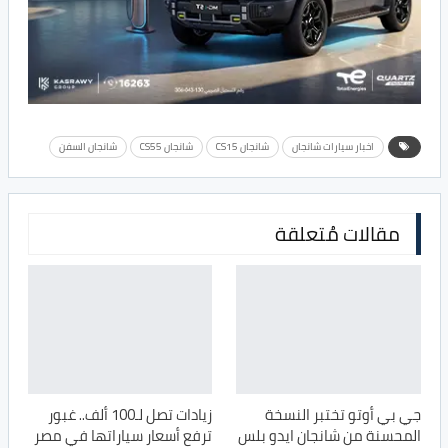
اخبار سيارات شانجان
شانجان CS15
شانجان CS55
شانجان السفن
مقالات مُتعلقة
جي بي أوتو تختبر النسخة
زيادات تصل لـ100 ألف.. غبور
المحسنة من شانجان ايدو بلس
ترفع أسعار سياراتها في مصر