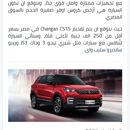
مع تجهيزات ممتازة وامان قوي جدًا، ونتوقع ان تكون
السيارة هي أرخص كروس اوفر صغيرة الحجم بالسوق
المصري.
حيث نتوقع ان يتم تقديم Changan CS15 في مصر بسعر
أقل من 250 الف جنية لأعلى فئة، وستأتي السيارة
لتُنافس مع سيارات مثل شيري تيجو 3 و
جاك JS3
و
رينو
سانديرو ستيب واي
.