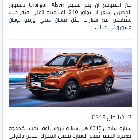
من المتوقع ان يتم تقديم Changan Alsvin بالسوق
المصري بسعر لا يتجاوز 210 الف جنية لأعلى فئة، حيث
ستُنافس مع سيارات مثل
نيسان صني
و
رينو لوجان
و
سوزوكي ديزاير
.
2- شانجان CS15 :-
سيارة
شانجان CS15
هي سيارة كروس اوفر تحت المُدمجة
صغيرة الحجم، تُقدم السيارة بنفس المحرك الخاص بالأولى