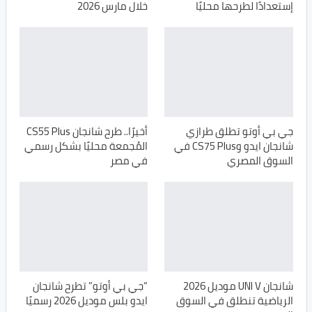
إستعدادًا لطرحها محليًا
خلال مارس 2026
جي بي أوتو تطلق طرازي
أخيرًا.. طرح شانجان CS55 Plus
شانجان ايدو وCS75 Plus في
المُجمعة محليًا بشكل رسمي
السوق المصري
في مصر
شانجان UNI V موديل 2026
“جي بي أوتو” تطرح شانجان
الرياضية تنطلق في السوق
ايدو بلس موديل 2026 رسميًا