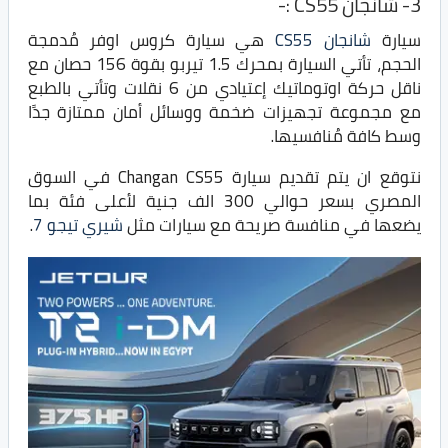
3- شانجان CS55 :-
سيارة
شانجان CS55
هي سيارة كروس اوفر مُدمجة
الحجم، تأتي السيارة بمحرك 1.5 تيربو بقوة 156 حصان مع
ناقل حركة اوتوماتيك إعتيادي من 6 نقلات وتأتي بالطبع
مع مجموعة تجهيزات ضخمة ووسائل أمان ممتازة جدًا
وسط كافة مُنافسيها.
نتوقع ان يتم تقديم سيارة Changan CS55 في السوق
المصري بسعر حوالي 300 الف جنية لأعلى فئة بما
يضعها في منافسة صريحة مع سيارات مثل
شيري تيجو 7
.