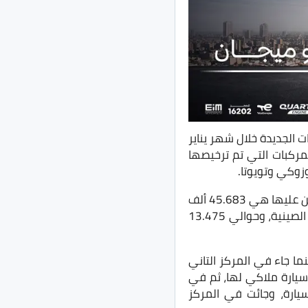
ت الجديدة خلال شهر يناير
لمركبات التي تم ترخيصها
وزوكي وتويوتا.
وقد أعلنت المجمعة المصرية في تقرير بأن إجمالي عدد السيارات التي تمت تراخيصها والتأمين عليها هي 45.683 ألف
مركبة، كما حددت عدد التراخيص للملاكي بـ23.429 آلاف مركبة العدد الأكبر منهم لـ شيري الصينية، وحوالي 13.475
ول في عدد التراخيص لسيارات الملاكي بعدد 2186 سيارة، بينما جاء في المركز التاني
حيث تم ترخيص 2071 سيارة ملاكي لها، ثم في
1807 سيارة، وجائت في المركز