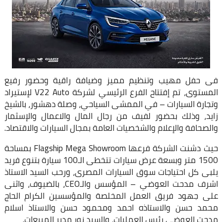
فى حفل مهيب وتنظيم مميز وضيافة راقية وحضور رفيع
المستوى، تم إفتتاح الفرع الرئيسي لشركة V22 Auto لإستيراد
وتجارة السيارات – في الممشى السياحي، وصلة دهشور، بالشيخ
زايد، وذلك بحضور لفيف من رجال المال والاعمال والإسثمار
والصحافة والإعلام والشخصيات العامة بمجال السيارات والاقتصاد.
حيث دشنت الشركة فرعها Flagship Mega Showroom بمساحة
1500 متر وبسعة عرض سيارات تتخطى الـ100 سيارة بتنوع فريد
يلبى كل احتياجات سوق السيارات المصرى، ورحب السيد الاستاذ
اشرف مدحت العوضي – المؤسس والـCEO، بالضيوف، واثنى
على جهود فريق العمل المخلصة والمؤسسين الكرام الحاج
محمد حسن والاستاذه احمد ومحمود حسن والاستاذ اسلام
مدحت العوضي رئيس العمليات، والسيد نور مدير المبيعات.