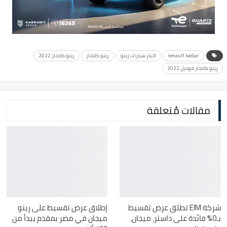
renault kadjar
اخبار سيارات رينو
رينو كادجار
رينو كادجار 2022
رينو كادجار موديل 2022
مقالات مُتعلقة
شركة EIM تطلق عرض تقسيط
إطلاق عرض تقسيط على رينو
بـ0% فائدة على داستر، ميجان،
ميجان في مصر بمقدم يبدأ من