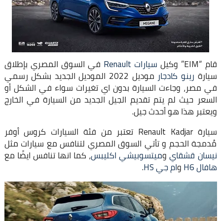
قام “EIM” وكيل
سيارات Renault
في السوق المصري بإطلاق
سيارة
رينو كادجار
موديل 2022 الموديل الجديد بشكل رسمي
في مصر، وجاءت السيارة بدون اي تغيرات سواء في الشكل أو
السعر حيث لم يتم تقديم الجيل الجديد من السيارة في الخارج
ويعتبر هذا هو أحدث جيل.
سيارة Renault Kadjar تعتبر من فئة السيارات كروس أوفر
مُدمجة الحجم و تأتي السوق المصري لتنافس مع سيارات مثل
نيسان قشقاي
و
ميتسوبيشي اكليبس
، كما انها تنافس ايضًا مع
هافال H6
و
ام جي HS
.