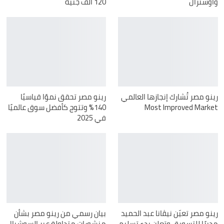
واوسترال
120 ألف جنيه
رينو مصر تُشارك إنجازها العالمي
رينو مصر تحقق نموًا قياسيًا
Most Improved Market
140% وتتوج كأفضل سوق عالميًا
في 2025
رينو مصر تعيّن نيڤانا عبد الحميد
بيان رسمي من رينو مصر بشأن
مديرًا للتسويق وتعلن بدء تسليم
منشورات متداولة عبر السوشيال