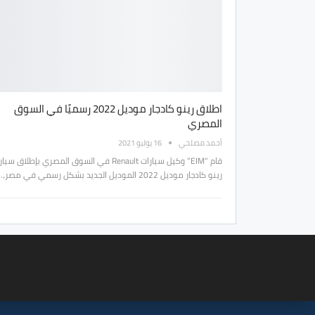
اطلاق رينو كادجار موديل 2022 رسميًا في السوق
المصري
أحمد مصلحي
16 يوليو 2021
قام “EIM” وكيل سيارات Renault في السوق المصري بإطلاق سيا
رينو كادجار موديل 2022 الموديل الجديد بشكل رسمي في مصر،…