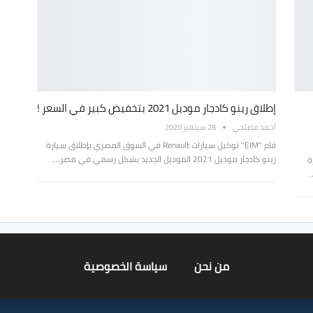
إطلاق رينو كادجار موديل 2021 بتخفيض كبير في السعر !
أحمد مصلحي
28 سبتمبر 2020
قام "EIM" توكيل سيارات Renault في السوق المصري بإطلاق سيارة
رينو كادجار موديل 2021 الموديل الجديد بشكل رسمي في مصر،…
رة
من نحن
سياسة الخصوصية