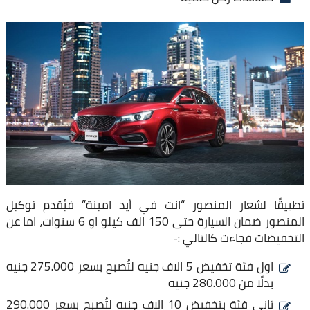
تطبيقًا لشعار المنصور “انت في أيد امينة” فيُقدم توكيل
المنصور ضمان السيارة حتى 150 الف كيلو او 6 سنوات، اما عن
التخفيضات فجاءت كالتالي :-
اول فئة تخفيض 5 الاف جنيه لتُصبح بسعر 275.000 جنيه
بدلًا من 280.000 جنيه
ثاني فئة بتخفيض 10 الاف جنيه لتُصبح بسعر 290.000