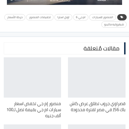
المنصور للسيارات
ام جي 6
اوبل استرا
تخفيضات المنصور
حركة الأسعار
شيفروليه ماليبو
مقالات مُتعلقة
قصراوي جروب تطلق عرض كاش
منصور إم جي تخفض اسعار
باك JS6 في مصر لفترة محدودة
سيارات ام جي بقيمة تصل لـ100
ألف جنيه