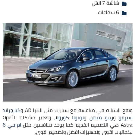
شاشة 7 انش
6 سماعات
وتقع السيارة في منافسة مع سيارات مثل النترا AD و
كيا جراند
سيراتو
و
رينو ميجان
و
تويوتا كورولا
، وتعتبر مشكلة الـOpel
Astra هي التصميم القديم كما يوجد منافسين مثل
ام جي 6
بكماليات اقوى وتجهيزات افضل وتصميم اقوى.