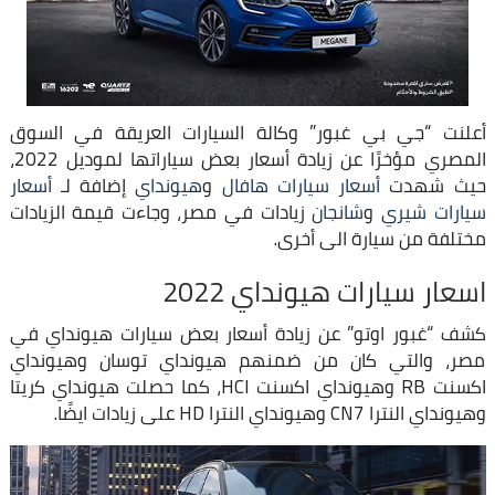
أعلنت “جي بي غبور” وكالة السيارات العريقة في السوق
المصري مؤخرًا عن زيادة أسعار بعض سياراتها لموديل 2022،
حيث شهدت
أسعار سيارات هافال
و
هيونداي
إضافة لـ
أسعار
سيارات شيري
و
شانجان
زيادات في مصر، وجاءت قيمة الزيادات
مختلفة من سيارة الى أخرى.
اسعار سيارات هيونداي 2022
كشف “غبور اوتو” عن زيادة أسعار بعض سيارات هيونداي في
مصر، والتي كان من ضمنهم هيونداي توسان وهيونداي
اكسنت RB وهيونداي اكسنت HCI، كما حصلت هيونداي كريتا
وهيونداي النترا CN7 وهيونداي النترا HD على زيادات ايضًا.