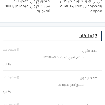
جي بي أوتو تطلق عرض كاش
منصور إم جي تخفض اسعار
باك جديد على هافال H6 لفترة
سيارات ام جي بقيمة تصل لـ100
محدودة
ألف جنيه
3 تعليقات
محم
يقول
5 سنوات منذ
محتاج شيري تيجو٧ ت ٠١١٢٦٦٦٣٠٠٧
الرد
Eslam
يقول
4 سنوات منذ
محتاج أحجز سياره CN
الرد
3 سنوات منذ