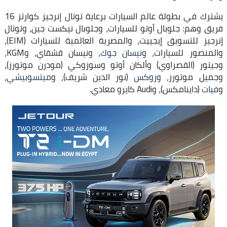
يشترك في بطولة عالم السيارات برعاية توتال إنرجيز كوارتز 16
فريق وهم: جلوبال أوتو للسيارات، وجلوبال نيكست جين، وتوتال
إنرجيز للتسويق إيجيبت، والمصرية العالمية للسيارات (EIM)،
والمنصور للسيارات، و
نيسان جوك
، ونيسان قشقاي، وKGM،
وجيتور (القصراوي) وألكان أوتو وسوزوكي (مودرن موتورز)،
وجميل موتورز، و
روكس
(نور الدين شريف)، و
ميتسوبيشي
،
و
فيات
(داينامكس)، وAudi كايرو معادي.