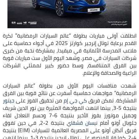
انطلقت أولى مباريات بطولة “عالم السيارات الرمضانية” لكرة
القدم برعاية توتال إنرجير كوارتز 2025 في أجواء حماسية على
ملاعب المدرسة الألمانية في ميفيدا، بمشاركة نخبة من كبرى
شركات السيارات في مصر. وشهد اليوم الأول ست مباريات قوية
بين الفرق المتنافسة، وسط حضور كبير لممثلي الشركات
الراعية والصحافة والإعلام.
شهدت منافسات اليوم الأول من بطولة “عالم السيارات
الرمضانية” مواجهات حماسية أسفرت عن نتائج قوية بين الفرق
المشاركة. تمكن فريق
كي جي إم
من تحقيق الفوز على
جيتور
بنتيجة 5-3، بينما انتهت المواجهة المثيرة بين نور الدين شريف
وجميل موتورز بفوز الأخير بنتيجة 6-7 وحسم التعادل لقاء
جلوبال أوتو أمام
نيسان قشقاي
بنتيجة 2-2، في حين تفوق
فريق ألكان أوتو على المصرية العالمية للسيارات (EIM) بنتيجة
4-2. كما فاز المنصور على توتال إنرجيز بنتيجة 3-1، بينما انتهت