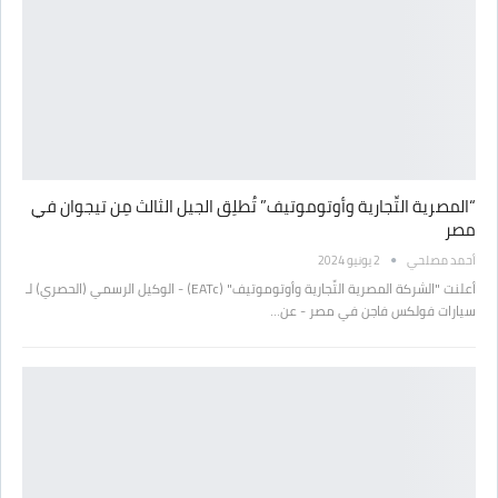
“المصرية التِّجارية وأوتوموتيف” تُطلِق الجيل الثالث مِن تيجوان في
مصر
أحمد مصلحي
2 يونيو 2024
أعلنت "الشركة المصرية التِّجارية وأوتوموتيف" (EATc) - الوكيل الرسمي (الحصري) لـ
سيارات فولكس فاجن في مصر - عن…