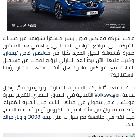
قامت شركة فولكس فاجن بنشر منشورًا تشويقيًا عبر حسابات
الشركة على مواقع التواصل الاجتماعي، وجاء في هذا المنشور
صورة مُشوشة للجيل الجديد كُليًا من
فولكس فاجن تيجوان
،
وكتبت عليها “الآن يبدأ العد التنازلي لرؤية لمحات من مستقبل
القيادة مع فولكس فاجن! هل أنت مستعد لاختبار رؤيتنا
الاستثنائية؟”.
حيث تستعد “الشركة المصرية التجارية واوتوموتيف”، وكيل
علامة
Volkswagen
الألمانية في السوق المصري، لتقديم سيارة
فولكس فاجن تيجوان في جيلها الثالث خلال الفترة المُقبلة.
وتصنف تيجوان من فئة السيارات الكروس أوفر مُدمجة الحجم،
حيث تقع في منافسة مع سيارات مثل
بيجو 3008
و
اوبل جراند
لاند
.