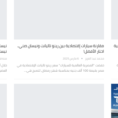
ية
مقارنة سيارات إقتصادية بين رينو تاليانت ونيسان صني..
نيسان
اختار الأفضل!
نيسا
محمد عبد العزيز
6 مارس 2025
منه ف
خفضت "المصرية العالمية للسيارات" سعر رينو تاليانت الإقتصادية في
خلال 
مصر بقيمة 100 ألف جنيه بمناسبة شهر رمضان، لتصبح هي…
العضو 