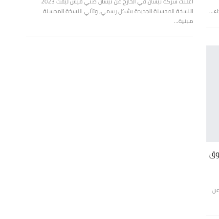
أعلنت شركة نيسان في الخارج عن نيسان صني فيس ليفت 2023
النسخة المحسنة الجديدة بشكل رسمي، وتأتي النسخة المحسنة
مبنية…
السوق
عن