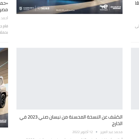
ًا
«حما
مصر
أحمد ع
لى
قام جه
بحملة
الكشف عن النسخة المحسنة من نيسان صني 2023 في
الخارج
محمد عبد العزيز
12 أكتوبر 2022