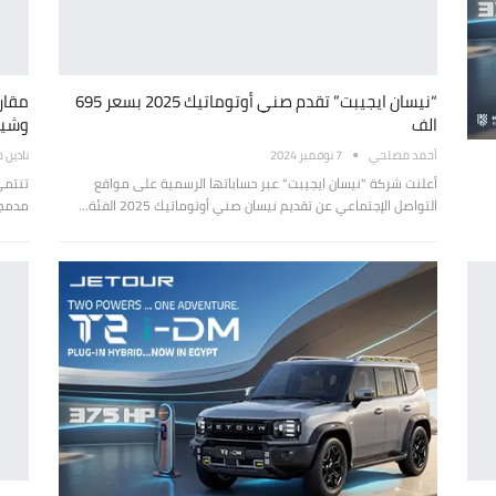
“نيسان ايجيبت” تقدم صني أوتوماتيك 2025 بسعر 695
مقار
الف
وشيفر
أحمد مصلحي
7 نوفمبر 2024
نادين خ
أعلنت شركة "نيسان ايجيبت" عبر حساباتها الرسمية على مواقع
تنتمي
التواصل الإجتماعي عن تقديم نيسان صني أوتوماتيك 2025 الفئة…
مدمجة