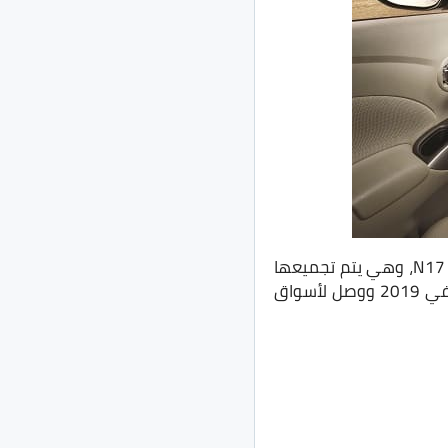
سيارة نيسان صني تتواجد لدينا في الأسواق المصرية في نسختها المحسنة من الجيل الثالث N17، وهي يتم تجميعها
محليًا في مصانع بمدينة السادس من أكتوبر، وتم تقديم الجيل الرابع N18 منها في الخارج في 2019 ووصل لأسواق