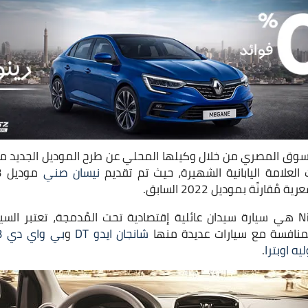
وق المصري من خلال وكيلها المحلي عن طرح الموديل الجديد من ا
 العلامة اليابانية الشهيرة، حيث تم تقديم
نيسان صني
ارنًة بموديل 2022 السابق.
وتعد سيارة Nissan Sunny هي سيارة سيدان عائلية إقتصادية تحت المُدمجة، تعت
منافسة مع سيارات عديدة منها
شانجان ايدو DT
و
بي واي دي L3
ه اوبترا
.