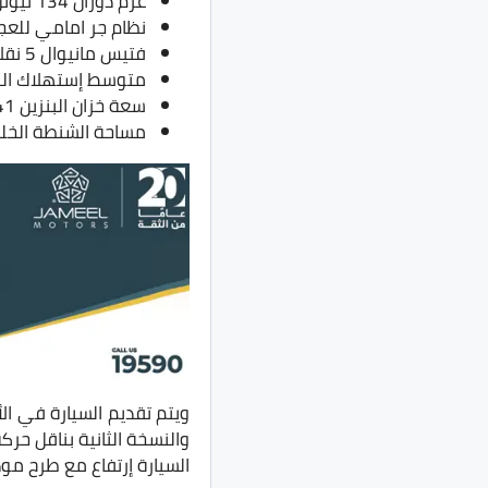
عزم دوران 134 نيوتن.متر
نظام جر امامي للعج
فتيس مانيوال 5 نقلات او اوتوماتيك 4 نقلات
متوسط إستهلاك البنزين 6.9 لتر لك
سعة خزان البنزين 41 لتر
مساحة الشنطة الخلفية 490
ويتم تقديم السيارة في ال
والنسخة الثانية بناقل حر
السيارة إرتفاع مع طرح موديل 2023 