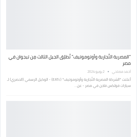
“المصرية التِّجارية وأوتوموتيف” تُطلِق الجيل الثالث مِن تيجوان في
مصر
أحمد مصلحي
2 يونيو 2024
أعلنت "الشركة المصرية التِّجارية وأوتوموتيف" (EATc) - الوكيل الرسمي (الحصري) لـ
سيارات فولكس فاجن في مصر - عن…