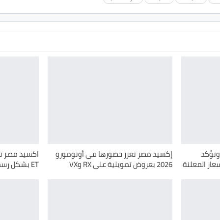
يد تبدأ تسليم سيارات LX وتؤكد
إكسيد مصر تعزز حضورها في أوتومورو
سعار المعلنة
2026 بعروض تمويلية على RX وVX
ET بشكل رسمي