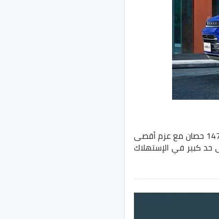
تأتي اكسيد LX بمحرك TCL رُباعي الإسطوانات سعة 1500 سي سي تيربو بقدرة تصل الى 147 حصان مع عزم أقصى
ذه المنظومة موفرة الى حد كبير في الإستهلاك