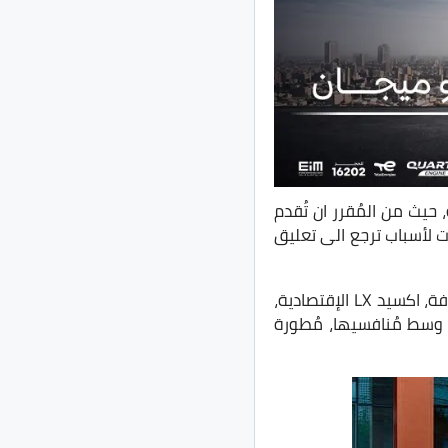
حيث من المُقرر ان تُقدم
حها لعدة مرات لأسباب ترجع الى تعليق
وتُتيح اكسيد ثلاثة سيارات مُختلفة على الساحة العالمية للمنافسة مع ماركات أوروبية معروفة، اكسيد LX الإقتصادية،
 وسط مُنافسيها، مُطورة