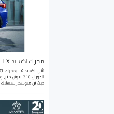
محرك اكسيد LX
حيث أن متوسط إستهلاك الوقود الر