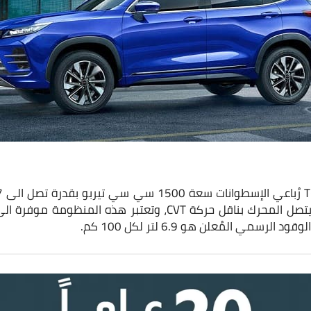
للدوران 210 نيوتن.متر، ويتصل المحرك بناقل حركة CVT، وتعتبر ه
سمي المُعلن هو 6.9 لتر لكل 100 كم.