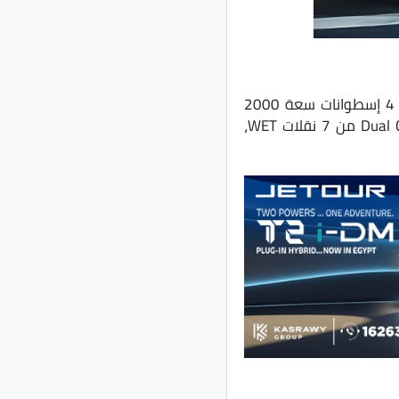
تعتبر اكسيد VX هي السيارة الأغلى وسط مجموعة سيارات اكسيد، تأتي بمحرك TGDI من 4 إسطوانات سعة 2000
سي سي تيربو بقدرة 249 حصان مع عزم دوران 385 نيوتن.متر، ويتصل بناقل حركة Dual Clutch من 7 نقلات WET،