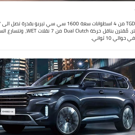
للدوران يبلغ 290 نيوتن.متر، مُقترن ب