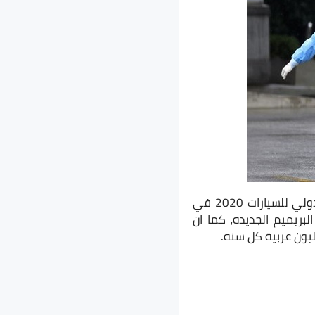
وبالنسبة للجانب الذي يخصك انت ايها القارئ المُهتم بالسيارات، فتم إلغاء معرض جنيف الدولي للسيارات 2020 في
لبريميم الجديده، كما ان