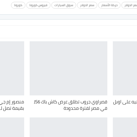
عر الدولار
حركة الأسعار
سعر الدولار
سوق السيارات
فيروس كورونا
كورونا
مة 100 ألف جنيه على اوبل
قصراوي جروب تطلق عرض كاش باك JS6
منصور إم جي 
في مصر لفترة محدودة
بقيمة تصل لـ100 ألف جنيه