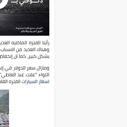
رأينا الفتره الماضيه ال
وهناك العديد من الاسباب
بشكل كبير، كما ان إنخفا
ومازال سعر الدولار في إ
اللواء “عفت عبد العاطي”
اسعار السيارات
الفتره القا