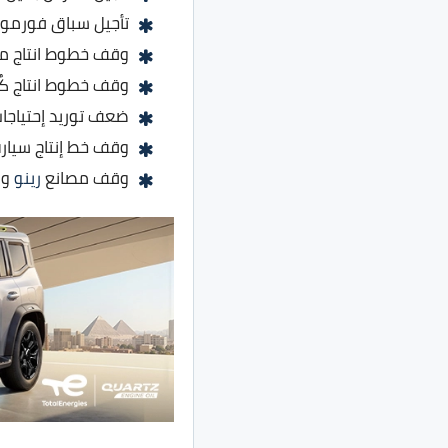
تأجيل سباق فورمولا 1 الصين بدون تحديد 
وقف خطوط انتاج 
وقف خطوط انتاج كُل
ضعف توريد إحتياجات
وقف خط إنتاج سيارة 500L من فيات بسبب ضعف التوريدات من 
وقف مصانع
رينو
وه