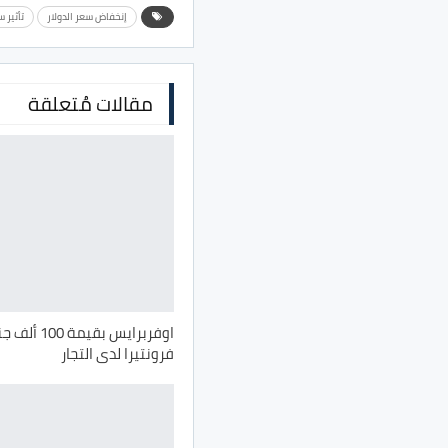
إنخفاض سعر الدولار
تأثير س
مقالات مُتعلقة
اوفربرايس بقي
فرونتيرا لدى التجار