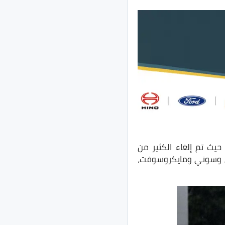
يث تم إلغاء الكثير من
ون وسوني ومايكروسوفت،