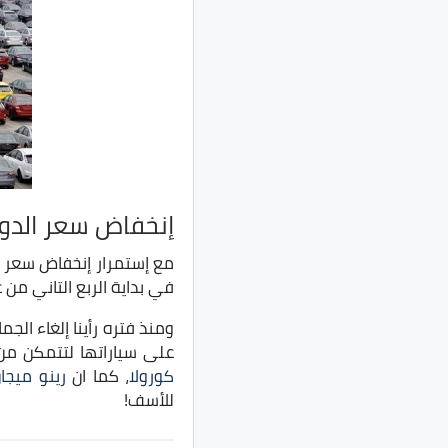
إنخفاض سعر الدولا
مع إستمرار إنخفاض سعر ا
في بداية الربع التاني من عام 2020 الحالي سنرى تخفيضات على العديد من السيارات الموجوده في الا
ومنذ فتره رأينا إلغاء ال
على سياراتها لتتمكن من
كورولا
، كما ان
رينو ميجا
للأسف!