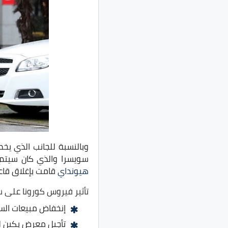
سويسرا والذي كان سيتم 
هيونداي
قامت بإغلاق قاعدة بناء هي الأك
تأثير فيروس كورونا على 
إنخفاض مبيعات السيا
تأجيل معرض بكين للسيارات 2020 ب