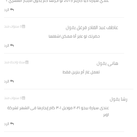
عندي سيارة كيا كارينز 2015 لو اجرتها كم يكون الايجار الشهري ؟
الرد
عاطف عبد القادر فرغل
يقول
5 سنوات منذ
حضرتك لو عايز أنا ممكن اشغلها
الرد
هانى
يقول
سنة واحدة منذ
تعمل غاز أم بنزين فقط
الرد
رشا
يقول
5 سنوات منذ
عندى سيارة بيجو ٢٠٢١ موديل ٣٠١ كام إيجارها فى الشهر لشركة
اوبر
الرد