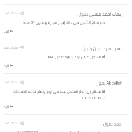
إيهاب احمد مهني
يقول
4 سنوات منذ
كم مبلغ التأمين في حالة إيجار سيارة وعمري ٥٦ سنة
الرد
حسين سيد حسن
يقول
4 سنوات منذ
أنا مسجل كابتن اريد سياره اعمل بيها
الرد
Abdallah
يقول
3 سنوات منذ
انا محتاج زي ايجار اشتغل بيها في اوبر ومتاح كافه الضمانات
01069018517
الرد
احمد
يقول
3 سنوات منذ