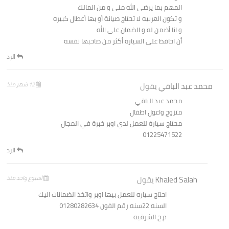
المهم بما يرضى الله منى و من المالك
و تكون العربيه لا تحتاج صيانة أو بها أعطال كبيره
و انا أضمن له و الضمان على الله
أن احافظ على السياره أكثر من صاحبها نفسه
الرد
محمد عبد الباقي
يقول
12 شهر منذ
محمد عبد الباقي
متزوج واعول اطفال
محتاج سيارة للعمل لدي اوبر خبرة في المجال
01225471522
الرد
Khaled Salah
يقول
أسبوع واحد منذ
احتاج سياره للعمل بيها اوبر واتخذ الضمانات اليك
السنه 22سنه رقم الفون 01280282634
م ح الشرقيه