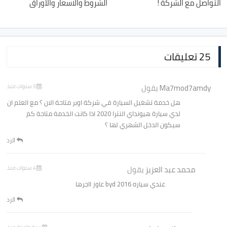
التواصل مع الشركة !
الشروط والاسعار والأوراق
25 تعليقات
Ma7mod7amdy
يقول
5 سنوات منذ
هل خدمة تشغيل السيارة في شركة اوبر متاحة الان ؟ مع العلم ان
لدي سيارة هيونداي النترا 2020 اذا كانت الخدمة متاحة كم
سيكون الدخل الشهري لها ؟
الرد
محمد عبد العزيز
يقول
4 سنوات منذ
عندي سياره byd 2016 عاوز ااجرها
الرد