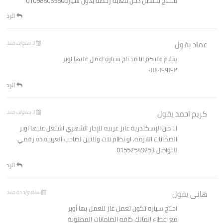
محتاج تحسين دخل معايه رخصه بدون سياره01098806560
الرد
عماد
يقول
3 سنوات منذ
سلام عليكم انا محتاج سيارة اعمل عليها اوبر
٠١١٤٠١٩٩١٩٢
الرد
كريم احمد
يقول
3 سنوات منذ
انا من الإسكندرية عايز عربيه للإجار الشهري اشتغل عليها اوبر
الضمانات اللازمة. او نظام تلت وتلتين لصاحب العربية ده رقمي
للتواصل 01552549253
الرد
هانى
يقول
سنة واحدة منذ
احتاج سياره تكون تعمل غاز للعمل بها أوبر
مع اعطاء المالك كافه الضامانات المطلوبة