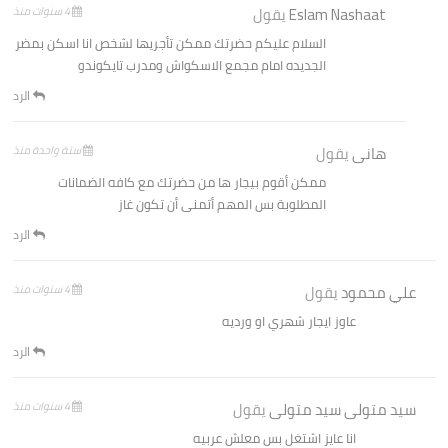
Eslam Nashaat
يقول
4 سنوات منذ
السلام عليكم حضرتك ممكن تأجريها لشخص انا اسكن بمضر
الجديده امام مجمع الاسكواش ومدرب تايكوندو
الرد
هانى
يقول
سنة واحدة منذ
ممكن أقوم بيجار ها من حضرتك مع كافه الضمانات
المطلوبة بس المهم أتمنى أن تكون غاز
الرد
علي محمود
يقول
4 سنوات منذ
عاوز ايجار شهري او ورديه
الرد
سيد متولى سيد متولى
يقول
4 سنوات منذ
انا عايز اشتغل بس معلش عربيه