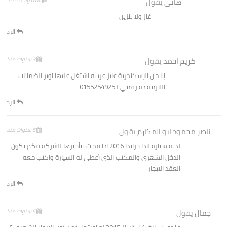
هانى
يقول
سنة واحدة منذ
غاز ولا بنزين
الرد
كريم احمد
يقول
3 سنوات منذ
إنا من الإسكندرية عايز عربيه اشتغل عليها اوبر الضمانات
اللازمة ده رقمي 01552549253
الرد
ناصر محمود ابو المكارم
يقول
5 سنوات منذ
لدية سيارة لادا جراندا 2016 اذا قمت بتأجيرها للشركة فكم يكون
الدخل الشهرى والمكتب الذى أعطى له السيارة واكتب معه
العقد الايجار
الرد
جمال
يقول
5 سنوات منذ