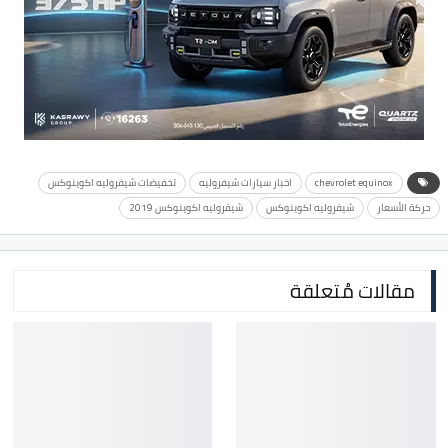
chevrolet equinox
اخبار سيارات شيفروليه
تخفيضات شيفروليه اكوينوكس
حركة الأسعار
شيفروليه اكوينوكس
شيفروليه اكوينوكس 2019
مقالات مُتعلقة