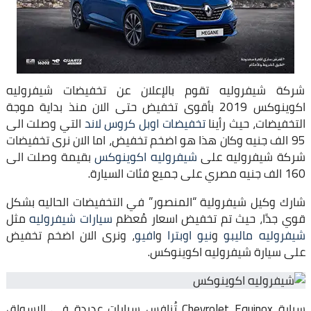
شركة شيفروليه تقوم بالإعلان عن تخفيضات شيفروليه
اكوينوكس 2019 بأقوى تخفيض حتى الان منذ بداية موجة
التخفيضات، حيث رأينا
تخفيضات اوبل كروس لاند
التي وصلت الى
95 الف جنيه وكان هذا هو اضخم تخفيض، اما الان نرى تخفيضات
شركة شيفروليه على
شيفروليه اكوينوكس
بقيمة وصلت الى
160 الف جنيه مصري على جميع فئات السيارة.
شارك وكيل شيفرولية “المنصور” في التخفيضات الحاليه بشكل
قوي جدًا، حيث تم تخفيض اسعار مُعظم
سيارات شيفروليه
مثل
شيفروليه ماليبو
و
نيو اوبترا
و
افيو
، ونرى الان اضخم تخفيض
على سيارة شيفروليه اكوينوكس.
سيارة Chevrolet Equinox تُنافس سيارات عديدة في الاسواق