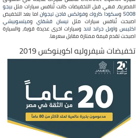
المصرية، فهي قبل التخفيضات كانت تُنافس سيارات مثل
بيجو
5008
و
سكودا كاروك
و
فولكس فاجن تيجوان
اما بعد التخفيض
اصبحت تُنافس سيارات مثل
نيسان قشقاي
و
ميتسوبيشي
اكليبس
و
اوبل جراند لاند
وسيارات اخرى عديدة قوية، والسيارة
اصبحت تقدم قيمة ممتازة مقابل سعرها.
تخفيضات شيفروليه اكوينوكس 2019