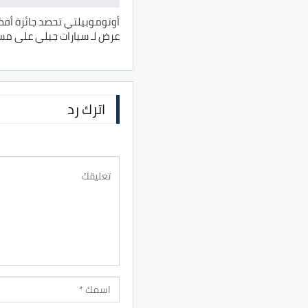
أوتوموبيلتي تحصد جائزة أفض
عرض لـ سيارات جيلي على مس
اترك رد