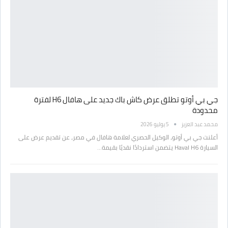
جي بي أوتو تطلق عرض كاش باك جديد على هافال H6 لفترة
محدودة
محمد عبد العزيز
5 يوليو 2026
أعلنت جي بي أوتو، الوكيل الحصري لعلامة هافال في مصر، عن تقديم عرض على
السيارة Haval H6 يتضمن استردادًا نقديًا بقيمة…