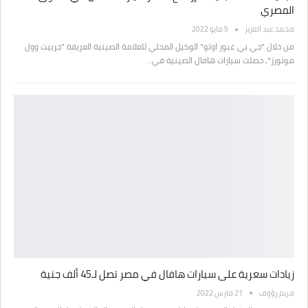
المصري
محمد عبد العزيز
9 مايو 2022
من خلال "جي بي غبور اوتو" الوكيل المحلي للعلامة الصينية العريقة "جرييت وول
موتورز"، حصلت سيارات هافال الصينية في…
زيادات سعرية على سيارات هافال في مصر تصل لـ45 ألف جنية
مريم رؤوف
21 مارس 2022