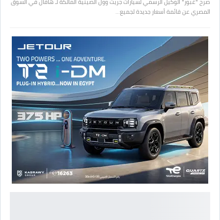
صرح "غبور" الوكيل الرسمي لسيارات جريت وول الصينية المالكة لـ هافال في السوق
المصري عن قائمة أسعار جديدة لجميع…