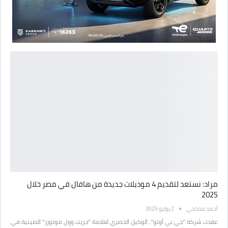
مراد: نستعد لتقديم 4 موديلات جديدة من هافال في مصر خلال
2025
أحمد مصلحي
2 يوليو 2025
عقدت شركة "جي بي أوتو"، الوكيل الحصري لعلامة "جريت وول موتورز" الصينية في