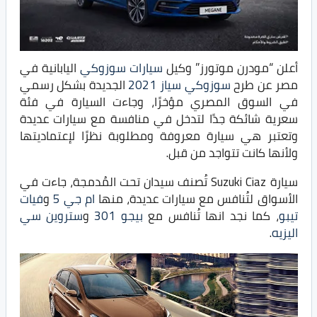
أعلن “مودرن موتورز” وكيل
سيارات سوزوكي
اليابانية في
مصر عن طرح
سوزوكي سياز 2021
الجديدة بشكل رسمي
في السوق المصري مؤخرًا، وجاءت السيارة في فئة
سعرية شائكة جدًا لتدخل في منافسة مع سيارات عديدة
وتعتبر هي سيارة معروفة ومطلوبة نظرًا لإعتماديتها
ولأنها كانت تتواجد من قبل.
سيارة Suzuki Ciaz تُصنف سيدان تحت المُدمجة، جاءت في
الأسواق لتُنافس مع سيارات عديدة، منها
ام جي 5
و
فيات
تيبو
، كما نجد انها تُنافس مع
بيجو 301
و
ستروين سي
اليزيه
.