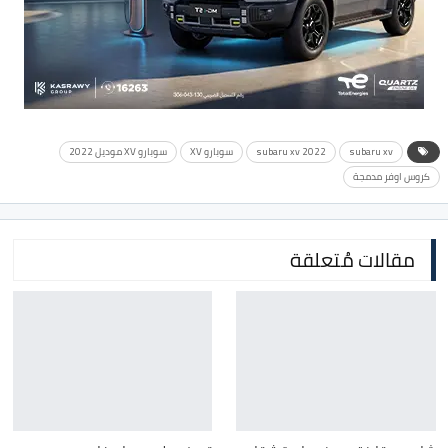
subaru xv
subaru xv 2022
سوبارو XV
سوبارو XV موديل 2022
كروس اوفر مدمجة
مقالات مُتعلقة