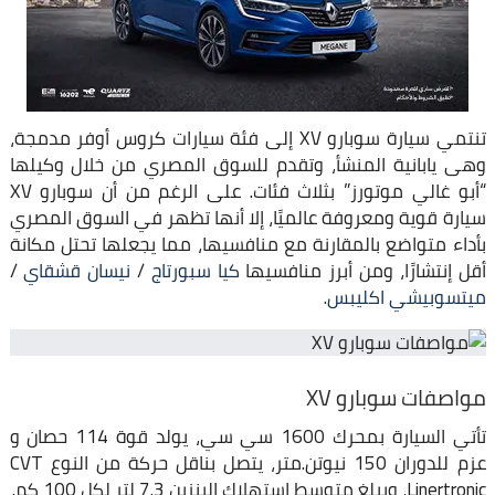
تنتمي سيارة سوبارو XV إلى فئة سيارات كروس أوفر مدمجة،
وهى يابانية المنشأ، وتقدم للسوق المصري من خلال وكيلها
“أبو غالي موتورز” بثلاث فئات. على الرغم من أن سوبارو XV
سيارة قوية ومعروفة عالميًا، إلا أنها تظهر في السوق المصري
بأداء متواضع بالمقارنة مع منافسيها، مما يجعلها تحتل مكانة
أقل إنتشارًا، ومن أبرز منافسيها
كيا سبورتاج
/
نيسان قشقاي
/
ميتسوبيشي اكليبس
.
مواصفات سوبارو XV
تأتي السيارة بمحرك 1600 سي سي، يولد قوة 114 حصان و
عزم للدوران 150 نيوتن.متر، يتصل بناقل حركة من النوع CVT
Linertronic، ويبلغ متوسط إستهلاك البنزين 7.3 لتر لكل 100 كم.