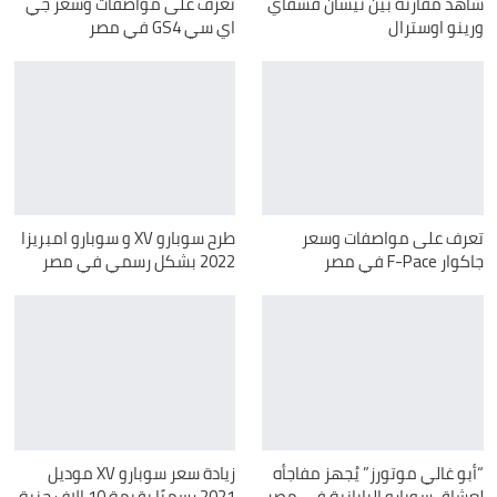
شاهد مقارنة بين نيسان قشقاي
تعرف على مواصفات وسعر جي
ورينو اوسترال
اي سي GS4 في مصر
تعرف على مواصفات وسعر
طرح سوبارو XV و سوبارو امبريزا
جاكوار F-Pace في مصر
2022 بشكل رسمي في مصر
“أبو غالي موتورز” يُجهز مفاجأه
زيادة سعر سوبارو XV موديل
لعشاق سوبارو اليابانية في مصر
2021 رسميًا بقيمة 10 الاف جنية