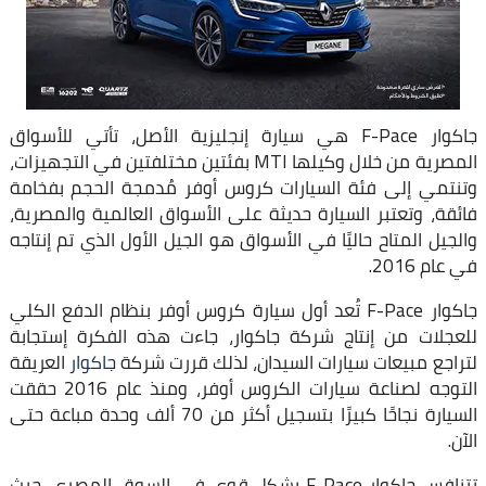
جاكوار F-Pace هي سيارة إنجليزية الأصل، تأتي للأسواق
المصرية من خلال وكيلها MTI بفئتين مختلفتين في التجهيزات،
وتنتمي إلى فئة السيارات كروس أوفر مُدمجة الحجم بفخامة
فائقة، و
تعتبر السيارة حديثة على الأسواق العالمية والمصرية،
والجيل المتاح حاليًا في الأسواق هو الجيل الأول الذي تم إنتاجه
في عام 2016.
جاكوار F-Pace تُعد أول سيارة كروس أوفر بنظام الدفع الكلي
للعجلات من إنتاج شركة جاكوار، جاءت هذه الفكرة إستجابة
لتراجع مبيعات سيارات السيدان، لذلك قررت شركة
جاكوار
العريقة
التوجه لصناعة سيارات الكروس أوفر، ومنذ عام 2016 حققت
السيارة نجاحًا كبيرًا بتسجيل أكثر من 70 ألف وحدة مباعة حتى
الآن.
تتنافس جاكوار F-Pace بشكل قوي في السوق المصري، حيث