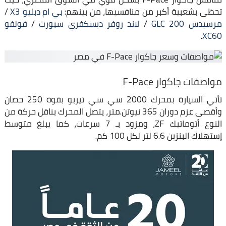
تحظى بشعبية أكبر من منافسيها، من بينهم:
بي ام دبليو X3
/
مرسيدس GLC 200
/
لاند روفر ديسكفري سبورت
/
فولفو
.
XC60
مواصفات جاكوار F-Pace
تأتي السيارة بمحرك 2000 سي سي تيربو بقوة 250 حصان
وأقصى عزم دوران 365 نيوتن.متر، يتصل المحرك بناقل حركة من
النوع أتوماتيك ZF، ومزود بـ 7 سرعات، كما يبلغ متوسط
إستهلاك البنزين 6.6 لتر لكل 100 كم.