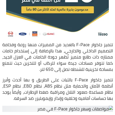
تتميز جاكوار F-Pace بالعديد من المميزات منها روعة وفخامة
التصميم الداخلي والخارجي، هذا بالإضافة إلى إستخدام خامات
ممتازه ذات طابع متميز تُظهر جودة الخامات في العزل الجيد،
كما تتوفر مساحات جيدة سواء للركاب أو للتخزين حيث تتمتع
بمساحة تخزينية للشنطه تصل إلى 650 لتر.
تتميز جاكوار F-Pace بالثبات على الطريق و بها أحدث وأبرز
أنظمة الأمان والحماية مثل نظام ABS، نظام EBD، نظام ESP،
نظام مساعدة صعود التلال ومراقبة ضغط الإطارات، وأيضاً يوجد
بها حساسات أماميه وخلفيه وإنذار وإيموبليزر ضد السرقه.