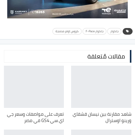
جاكوار
جاكوار F-Pace
كروس اوفر مدمجة
مقالات مُتعلقة
شاهد مقارنة بين نيسان قشقاي
تعرف على مواصفات وسعر جي
ورينو اوسترال
اي سي GS4 في مصر