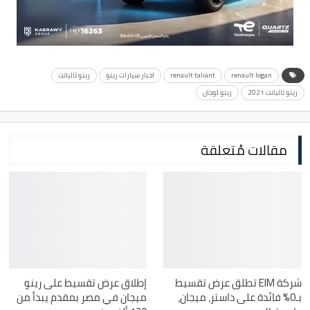
renault logan
renault taliant
اخبار سيارات رينو
رينو تاليانت
رينو تاليانت 2021
رينو لوجان
مقالات مُتعلقة
شركة EIM تطلق عرض تقسيط
إطلاق عرض تقسيط على رينو
بـ0% فائدة على داستر، ميجان،
ميجان في مصر بمقدم يبدأ من