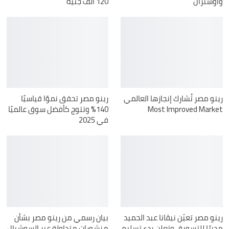
واوسترال
120 ألف جنيه
رينو مصر تُشارك إنجازها العالمي
رينو مصر تحقق نموًا قياسيًا
Most Improved Market
140% وتتوج كأفضل سوق عالميًا
في 2025
رينو مصر تعيّن نيڤانا عبد الحميد
بيان رسمي من رينو مصر بشأن
مديرًا للتسويق وتعلن بدء تسليم
منشورات متداولة عبر السوشيال