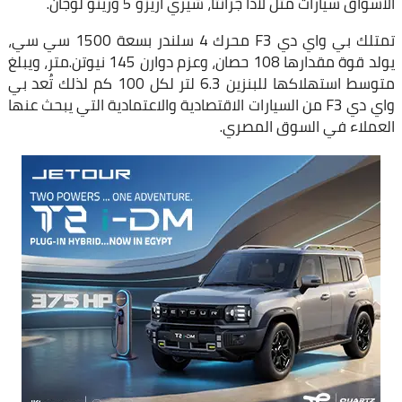
الأسواق سيارات مثل لادا جرانتا، شيري أريزو 5 ورينو لوجان.
تمتلك بي واي دي F3 محرك 4 سلندر بسعة 1500 سي سي،
يولد قوة مقدارها 108 حصان، وعزم دوارن 145 نيوتن.متر، ويبلغ
متوسط استهلاكها للبنزين 6.3 لتر لكل 100 كم لذلك تُعد بي
واي دي F3 من السيارات الاقتصادية والاعتمادية التي يبحث عنها
العملاء في السوق المصري.