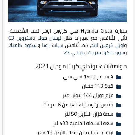
سيارة Hyundai Creta هي كروس اوفر تحت المُدمجة،
تأتي لتُنافس مع سيارات مثل
نيسان جوك
و
ستروين C3
و
اوبل كروس لاند
، كما تُنافس
سيات ارونا
و
سكودا كاميك
و
فورد ايكو سبورت
و
ام جي ZS
.
مواصفات هيونداي كريتا موديل 2021
4 سلندر 1500 سي سي
قوة 113 حصان
عزم دوران 144 نيوتن.متر
فتيس اوتوماتيك IVT من 6 سرعات
سعة خزان البنزين 50 لتر
سعة الشنطة الخلفية 433 لتر
إرتفاع السيارة عن سطح الأرض 19 سم