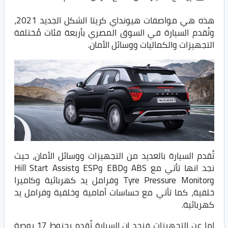
هذه هي مواصفات هيونداي كريتا الشكل الجديد 2021،
وتُقدم السيارة في السوق المصري بأربعة فئات مُختلفة
التجهيزات والكماليات ووسائل الأمان.
تُقدم السيارة بالعديد من التجهيزات ووسائل الأمان، حيث
نجد انها تأتي مع ABS وEBD وESP وHill Start Assist
وTyre Pressure Monitor وفرامل يد كهربائية وكاميرا
خلفية، كما تأتي مع حساسات أمامية وخلفية وفرامل يد
كهربائية.
اما عن التجهيزات فنجد ان السيارة تُقدم بجنوط 17 بوصة