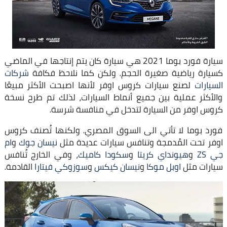
سيارة فورد بوما 2021 هي سيارة كان يتم إنتاجها في الماضي
كسيارة رياضية صغيرة الحجم. ولكن كما نلاحظ فكافة
شركات
السيارات
لصنع سيارات كروس اوفر لأنها اصبحت الأكثر مبيعًا
والأكثر عملية بين جميع أنماط السيارات، لذلك تم طرح نسخة
كروس اوفر من السيارة لتدخل في منافسة شرسة.
فورد بوما لا تأتي الى السوق المصري. ولكنها تُصنف كروس
اوفر تحت المُدمجة وتنافس سيارات عديدة مثل
نيسان جوك
و
ام
جي ZS
و
هيونداي كريتا
و
سكودا كاميك
، وفي الخارج تُنافس
سيارات مثل
اوبل موكا
و
نيسان كيكس
و
سوزوكي فيتارا
القادمة.