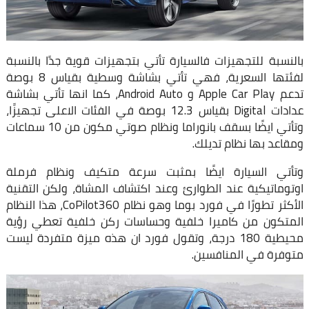
بالنسبة للتجهيزات فالسيارة تأتي بتجهيزات قوية جدًا بالنسبة
لفئتها السعرية، فهي تأتي بشاشة وسطية بقياس 8 بوصة
تدعم Apple Car Play و Android Auto، كما انها تأتي بشاشة
عدادات Digital بقياس 12.3 بوصة في الفئات الاعلى تجهيزًا،
وتأتي ايضًا بسقف بانوراما ونظام صوتي مكون من 10 سماعات
ومقاعد بها نظام تديلك.
وتأتي السيارة ايضًا بمثبت سرعة متكيف ونظام فرملة
اوتوماتيكية عند الطوارئ وعند اكتشاف المشاة، ولكن التقنية
الأكثر تطورًا في فورد بوما وهو نظام CoPilot360، هذا النظام
المتكون من كاميرا خلفية وحساسات ركن خلفية تعطي رؤية
محيطية 180 درجة، وتقول فورد ان هذه ميزة متفردة ليست
متوفرة في المنافسين.