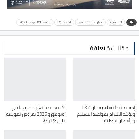
exeed txl
اخبار سيارات اكسيد
اكسيد TXL
اكسيد TXL موديل 2023
مقالات مُتعلقة
إكسيد تبدأ تسليم سيارات LX
إكسيد مصر تعزز حضورها في
وتؤكد الالتزام بمواعيد التسليم
أوتومورو 2026 بعروض تمويلية
والأسعار المعلنة
على RX وVX