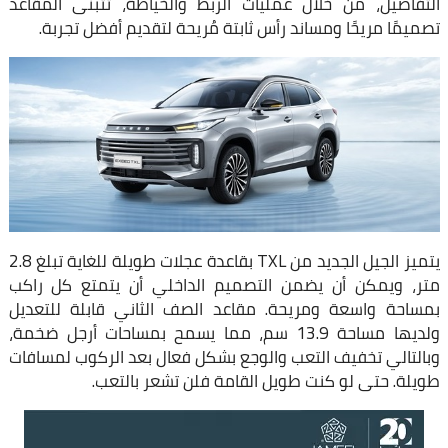
التفاصيل، من خلال عمليات الربط والخياطة، تتبنى المقاعد
تصميمًا مريحًا ومساند رأس ثابتة مُريحة لتقديم أفضل تجربة.
يتميز الجيل الجديد من TXL بقاعدة عجلات طويلة للغاية تبلغ 2.8
متر، ويمكن أن يضمن التصميم الداخلي أن يتمتع كل راكب
بمساحة واسعة ومريحة. مقاعد الصف الثاني قابلة للتعديل
ولديها مساحة 13.9 سم، مما يسمح بمساحات أرجل ضخمة،
وبالتالي تخفيف التعب والوجع بشكل فعال بعد الركوب لمسافات
طويلة. حتى لو كنت طويل القامة فلن تشعر بالتعب.