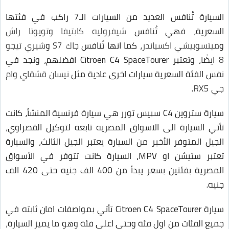
السيارة تُنافس العديد من السيارات الـ7 راكب في فئتها
السعرية، فهي تُنافس
شيفروليه كابتيفا
و
تويوتا راش
و
ميتسوبيشي اكسباندر
، كما انها تُنافس
جاك S7
و
شيري تيجو
8
ايضًا، وتعتبر Citroen C4 SpaceTourer افضلهم، ونجد في
نفس الفئة السعرية سيارات اخرى عادية مثل
نيسان قشقاي
و
ام
جي RX5
.
سيارة ستروين C4 سبيس تورر هي سيارة فرنسية المنشأ، كانت
تأتي السيارة الى الاسواق المصريه تابعه لتوكيل القصراوي،
الجيل المتوفر الأخير من السيارة يعتبر الجيل الثالث، والسيارة
تعتبر ستيشن او MPV، السيارة كانت تتوفر في الأسواق
المصرية بفئتين بسعر يبدأ من 400 الف جنيه حتى 420 الف
جنيه.
سيارة Citroen C4 SpaceTourer تأتي بمواصفات امان ثابته في
جميع الفئات من اول فئة وحتى اعلى فئة وهو ما يميز السيارة،