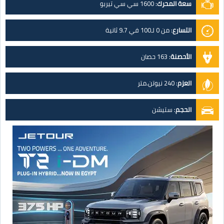
سعة المحرك
:
1600 سي سي تيربو
التسارع
:
من 0 لـ100 في 9.7 ثانية
الأحصنة
:
163 حصان
العزم
:
240 نيوتن.متر
الحجم
:
ستيشن