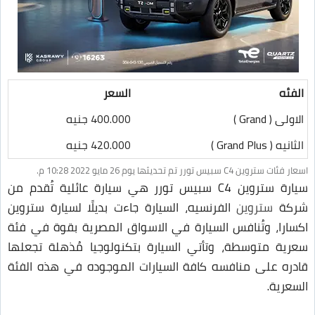
الفئه
السعر
الاولى ( Grand )
400.000 جنيه
الثانيه ( Grand Plus )
420.000 جنيه
اسعار فئات ستروين C4 سبيس تورر تم تحديثها يوم 26 مايو 2022 10:28 م.
سيارة ستروين C4 سبيس تورر هي سيارة عائلية تُقدم من
شركة
ستروين
الفرنسيه، السيارة جاءت بديلًا لسيارة ستروين
اكسارا، وتُنافس السيارة في الاسواق المصرية بقوة في فئة
سعرية متوسطة، وتأتي السيارة بتكنولوجيا مُذهلة تجعلها
قادره على منافسه كافة السيارات الموجوده في هذه الفئة
السعرية.