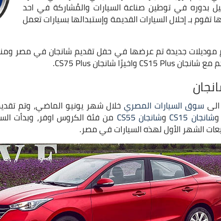
كيل بدوره في توطين صناعة السيارات والمُشاركة في احد
ا تقوم بـ إحلال السيارات القديمة وإستبدالها بسيارات تعمل
واخيرًا شانجان CS75 Plus.
نجان
سوق السيارات المصري
خلال شهر يونيو الماضي، وتم تقدي
شانجان CS15
و
شانجان CS55
من فئة الكروس اوفر، وبدأت الس
يعات الشهر الأول لهذه السيارات في مصر.