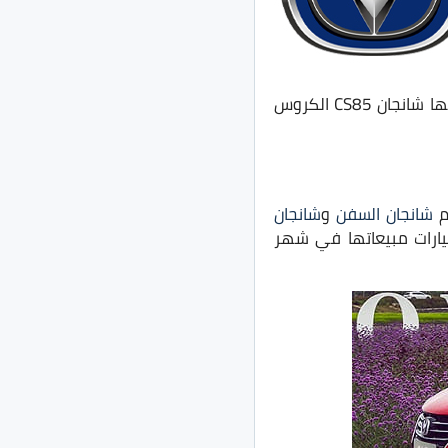
كما ننتظر من غبور تقديم موديلات جديدة تم عرضها في حفل تقديم شانجان في مصر ومنها شانجان CS85 الكروس
م
شانجان السفن
و
شانجان
يارات مبيعاتها في شهر