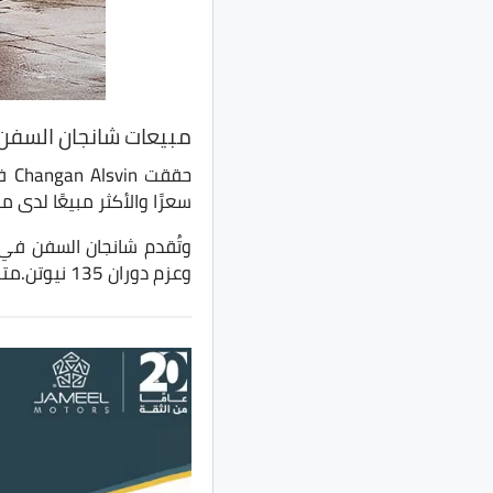
مبيعات شانجان السفن 
سعرًا والأكثر مبيعًا لدى 
وعزم دوران 135 نيوتن.متر او 145 نيوتن.متر على الترتيب، وتأتي بثلاثة فئات الأولى مانيوال والثانية والثالثة اوتوماتيك.