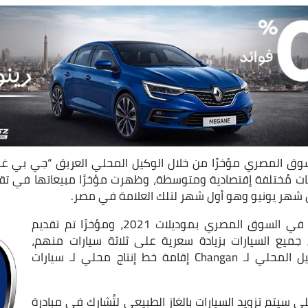
ق المصري مؤخرًا من خلال الوكيل المحلي العريق “جي بي غبو
ات مُختلفة إقتصادية ومتوسطة، وظهرت مؤخرًا مبيعاتها في تقري
ل شهر يونيو وهو أول شهر لتلك العلامة في مصر.
دخلت السيارات لأول مرة في السوق المصري بموديلات 2021، ومؤخرًا تم تقديم
لجديد من جميع السيارات بزيادة سعرية على ثلاثة سيارات منهم،
ويدرس حاليًا “غبور” الوكيل المحلي لـ Changan إقامة خط إنتاج محلي لـ سيارات
لي سيتم تزويد السيارات بالغاز الطبيعي لتُشارك في مبادرة