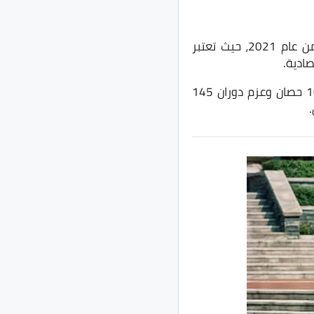
حققت سيارة Changan CS15 في مصر إجمالي عدد مبيعات 85 وحدة خلال شهر يونيو من عام 2021، حيث تعتبر
ادية.
تأتي شانجان CS15 في فئة السيارات الكروس اوفر تحت المُدمجة بمحرك 1.5 لتر بقوة 107 حصان وعزم دوران 145