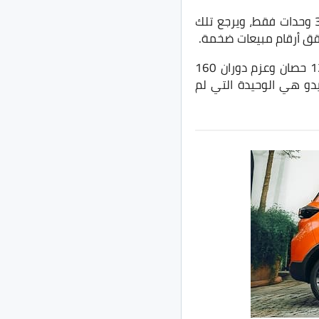
حققت سيارة Changan Eado DT في مصر خلال شهر يونيو الماضي إجمالي عدد مبيعات 3 وحدات فقط، ويرجع تلك
ُحقق أرقام مبيعات ضخمة.
تُقدم سيارة شانجان ايدو DT في فئة سيدان مُدمجة الحجم، وتأتي بمحرك 1.6 لتر بقوة 125 حصان وعزم دوران 160
بالذكر ان ايدو هي الوحيدة التي لم