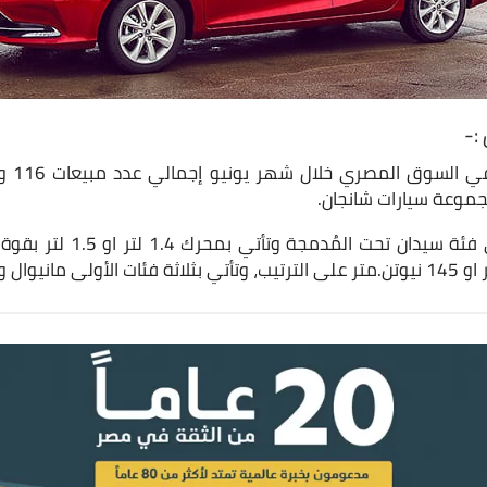
:-
حققت in
مجموعة سيارات شانجان.