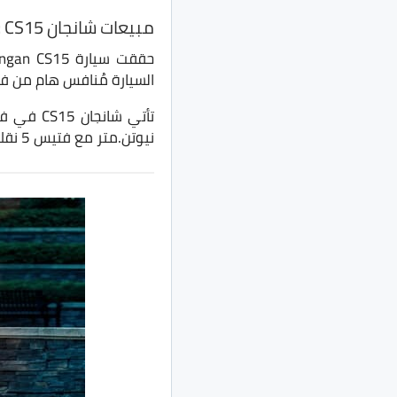
مبيعات شانجان CS15 :-
السيارة مُنافس هام من فئ
نيوتن.متر مع فتيس 5 نقلات DCT وهي نفسها منظومة الدفع الموجودة في شانجان السفن.