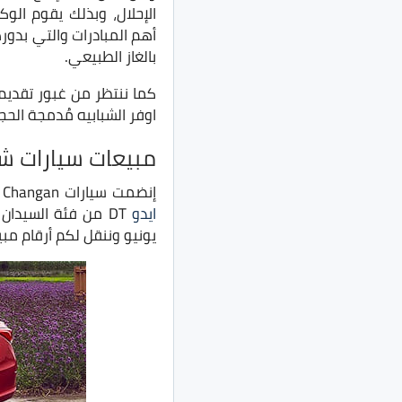
الإحلال، وبذلك يقوم الو
أهم المبادرات والتي بدوره
بالغاز الطبيعي.
اوفر الشبابيه مُدمجة الحجم مع شانجان CS15 Plus 
مبيعات سيارات شا
إنضمت سيارات Changan الى
ايدو
DT من فئة السيدان و
يونيو وننقل لكم أرقام مب