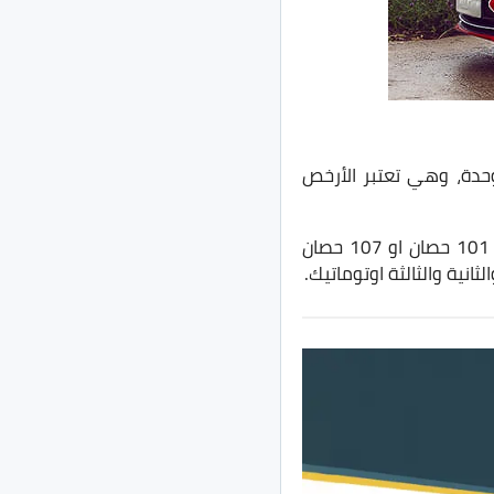
Changan Alsv في السوق المصري خلال شهر يونيو إجمالي عدد مبيعات 116 وحدة، وهي تعتبر الأرخص
وتُقدم شانجان السفن في فئة سيدان تحت المُدمجة وتأتي بمحرك 1.4 لتر او 1.5 لتر بقوة 101 حصان او 107 حصان