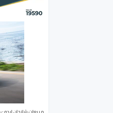
مبيعات شانجان ايدو :-